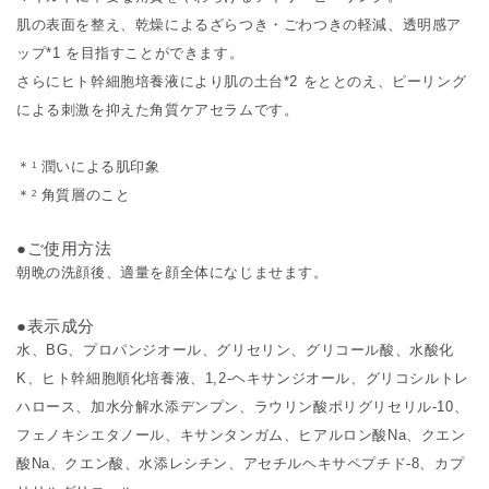
肌の表面を整え、乾燥によるざらつき・ごわつきの軽減、透明感ア
ップ*1 を目指すことができます。
さらにヒト幹細胞培養液により肌の土台*2 をととのえ、ピーリング
による刺激を抑えた角質ケアセラムです。
＊
潤いによる肌印象
1
＊
角質層のこと
2
●ご使用方法
朝晩の洗顔後、適量を顔全体になじませます。
●表示成分
水、BG、プロパンジオール、グリセリン、グリコール酸、水酸化
K、ヒト幹細胞順化培養液、1,2-ヘキサンジオール、グリコシルトレ
ハロース、加水分解水添デンプン、ラウリン酸ポリグリセリル-10、
フェノキシエタノール、キサンタンガム、ヒアルロン酸Na、クエン
酸Na、クエン酸、水添レシチン、アセチルヘキサペプチド-8、カプ