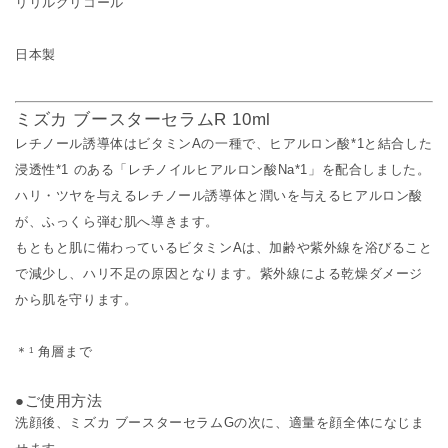
リリルグリコール
日本製
ミズカ ブースターセラムR 10ml
レチノール誘導体はビタミンAの一種で、ヒアルロン酸*1と結合した
浸透性*1 のある「レチノイルヒアルロン酸Na*1」を配合しました。
ハリ・ツヤを与えるレチノール誘導体と潤いを与えるヒアルロン酸
が、ふっくら弾む肌へ導きます。
もともと肌に備わっているビタミンAは、加齢や紫外線を浴びること
で減少し、ハリ不足の原因となります。紫外線による乾燥ダメージ
から肌を守ります。
＊
角層まで
1
●ご使用方法
洗顔後、ミズカ ブースターセラムGの次に、適量を顔全体になじま