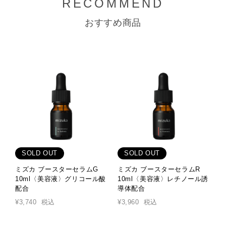
RECOMMEND
おすすめ商品
SOLD OUT
SOLD OUT
ミズカ ブースターセラムG
ミズカ ブースターセラムR
ミ
10ml〈美容液〉グリコール酸
10ml〈美容液〉レチノール誘
配合
導体配合
¥
¥3,740
税込
¥3,960
税込