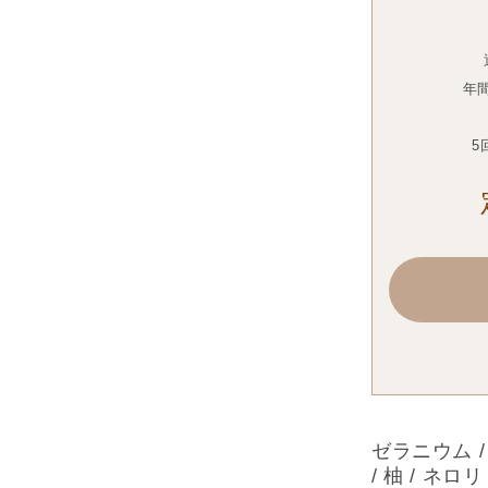
年
5
ゼラニウム /
/ 柚 / ネロ