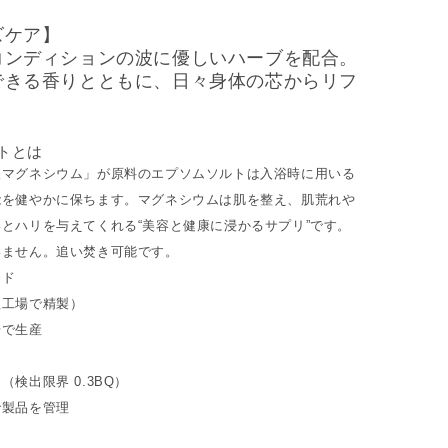
ズケア】
コンディションの波に優しいハーブを配合。
できる香りとともに、日々身体の芯からリフ
。
トとは
酸マグネシウム」が原料のエプソムソルトは入浴時に用いる
能を健やかに保ちます。マグネシウムは肌を整え、肌荒れや
とハリを与えてくれる“美容と健康に浸かるサプリ”です。
いません。追い焚き可能です。
ード
塩工場で精製）
場で生産
（検出限界 0.3BQ）
で製品を管理