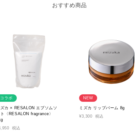
おすすめ商品
コラボ
NEW
ズカ × RESALON エプソムソ
ミズカ リップバーム 8g
ト〈RESALON fragrance〉
¥3,300
税込
kg
4,950
税込