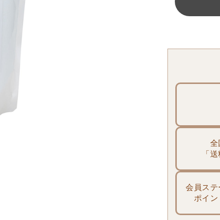
全
「送
会員ステ
ポイン