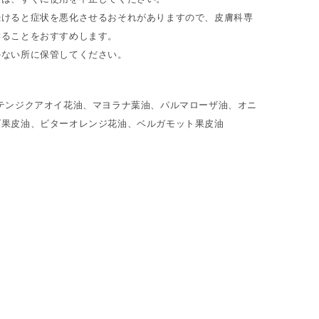
続けると症状を悪化させるおそれがありますので、皮膚科専
することをおすすめします。
かない所に保管してください。
テンジクアオイ花油、マヨラナ葉油、パルマローザ油、オニ
ズ果皮油、ビターオレンジ花油、ベルガモット果皮油