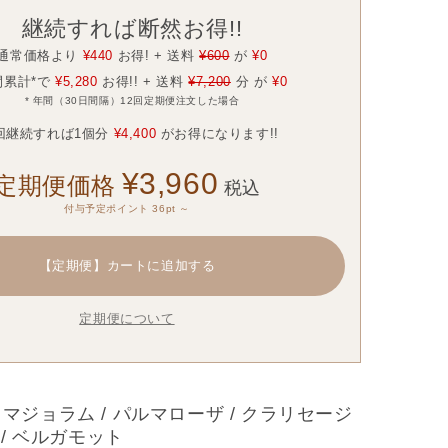
継続すれば断然お得!!
通常価格より
¥440
お得! + 送料
¥600
が
¥0
間累計*で
¥5,280
お得!! + 送料
¥7,200
分 が
¥0
* 年間（30日間隔）12回定期便注文した場合
回継続すれば1個分
¥4,400
がお得になります!!
¥3,960
定期便価格
税込
付与予定ポイント 36pt ～
【定期便】
カートに追加する
定期便について
 マジョラム / パルマローザ / クラリセージ
リ / ベルガモット