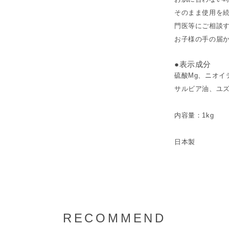
そのまま使用を
門医等にご相談
お子様の手の届
●表示成分
硫酸Mg、ニオイ
サルビア油、ユ
内容量：1kg
日本製
RECOMMEND