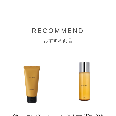
RECOMMEND
おすすめ商品
ミズカ フォーミングウォッシ
ミズカ トナー 150ml〈化粧
ミ