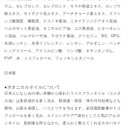
ウム、セレブロシド、セレブロシド、キラヤ樹皮エキス、カンゾウ
根エキス、サトザクラ花エキス、アーチチョーク葉エキス、スフィ
ンゴ糖脂質、糖脂質、クスノキ葉油、ニオイテンジクアオイ花油、
ベルガモット果皮油、オニサルビア油、ユズ果皮油、ビターオレン
ジ花油、パルマローザ油、マヨラナ葉油、グリセリン、BG、DPG、
水添レシチン、水添リゾレシチン、レシチン、アルギニン、ペンチ
レングリコール、アスコルビン酸、リンゴ酸、キサンタンガム、
PVP、水、トコフェロール、フェノキシエタノール
日本製
●ボタニカルオイルについて
日本人になじみの深い米糠から採れたライスブランオイル（コメヌ
カ油）は美容成分を多く含み、肌保護・保湿・弾力付与効果なども
期待。お肌を保護し、ハリとツヤを与えます。必須脂肪酸量やトコ
フェロールを多く含み、エイジングケア**成分として人気のアルガ
ンオイル、肌刺激を抑えながら、柔らかく整えてくれるホホバオイ