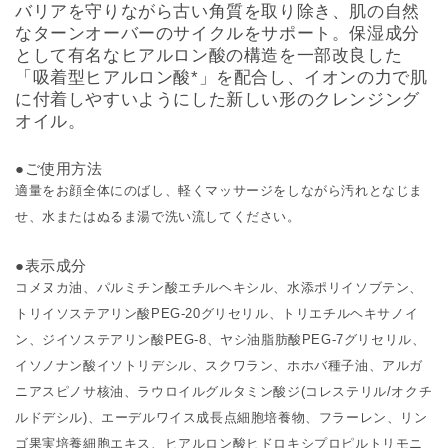
バリアを守りながら古い角質を取り除き、肌の自然
なターンオーバーのサイクルをサポート。保湿成分
として有名なヒアルロン酸の構造を一部改良した
「吸着型ヒアルロン酸*」を配合し、イオンの力で肌
に付着しやすいようにした新しい形のクレンジング
オイル。
●ご使用方法
適量をお顔全体にのばし、軽くマッサージをしながら汚れとなじま
せ、水またはぬるま湯で洗い流してください。
●表示成分
コメヌカ油、パルミチン酸エチルヘキシル、水添ポリイソブテン、
トリイソステアリン酸PEG-20グリセリル、トリエチルヘキサノイ
ン、ジイソステアリン酸PEG-8、ヤシ油脂肪酸PEG-7グリセリル、
イソノナン酸イソトリデシル、スクワラン、ホホバ種子油、アルガ
ニアスピノサ核油、ラウロイルグルタミン酸ジ(コレステリル/オクチ
ルドデシル)、エーデルワイス成長点細胞培養物、フラーレン、リン
ゴ果実培養細胞エキス、ヒアルロン酸ヒドロキシプロピルトリモニ