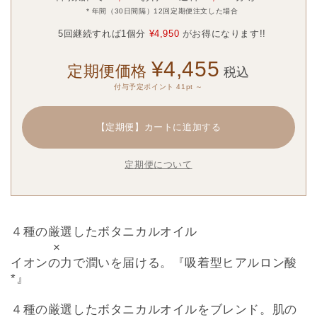
* 年間（30日間隔）12回定期便注文した場合
5回継続すれば1個分
¥4,950
がお得になります!!
¥4,455
定期便価格
税込
付与予定ポイント 41pt ～
【定期便】
カートに追加する
定期便について
４種の厳選したボタニカルオイル
×
イオンの力で潤いを届ける。『吸着型ヒアルロン酸
*』
４種の厳選したボタニカルオイルをブレンド。肌の