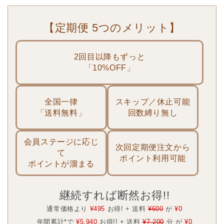
【定期便 5つのメリット】
2回目以降もずっと
「10%OFF」
全国一律
スキップ／休止可能
「送料無料」
回数縛り無し
会員ステージに応じ
次回定期便注文から
て
ポイント利用可能
ポイントが溜まる
継続すれば断然お得!!
通常価格より
¥495
お得! + 送料
¥600
が
¥0
年間累計*で
¥5,940
お得!! + 送料
¥7,200
分 が
¥0