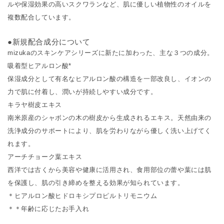
ルや保湿効果の高いスクワランなど、肌に優しい植物性のオイルを
複数配合しています。
●新規配合成分について
mizukaのスキンケアシリーズに新たに加わった、主な３つの成分。
吸着型ヒアルロン酸*
保湿成分として有名なヒアルロン酸の構造を一部改良し、イオンの
力で肌に付着し、潤いが持続しやすい成分です。
キラヤ樹皮エキス
南米原産のシャボンの木の樹皮から生成されるエキス。天然由来の
洗浄成分のサポートにより、肌を労わりながら優しく洗い上げてく
れます。
アーチチョーク葉エキス
西洋では古くから美容や健康に活用され、食用部位の蕾や葉には肌
を保護し、肌の引き締めを整える効果が知られています。
＊ヒアルロン酸ヒドロキシプロピルトリモニウム
＊＊年齢に応じたお手入れ