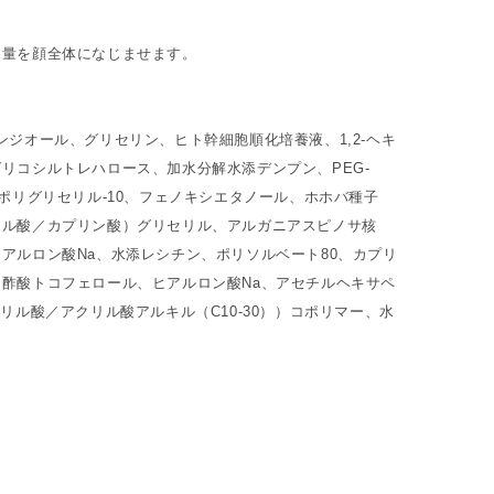
適量を顔全体になじませます。
ンジオール、グリセリン、ヒト幹細胞順化培養液、1,2-ヘキ
リコシルトレハロース、加水分解水添デンプン、PEG-
酸ポリグリセリル-10、フェノキシエタノール、ホホバ種子
リル酸／カプリン酸）グリセリル、アルガニアスピノサ核
アルロン酸Na、水添レシチン、ポリソルベート80、カプリ
酢酸トコフェロール、ヒアルロン酸Na、アセチルヘキサペ
クリル酸／アクリル酸アルキル（C10-30））コポリマー、水