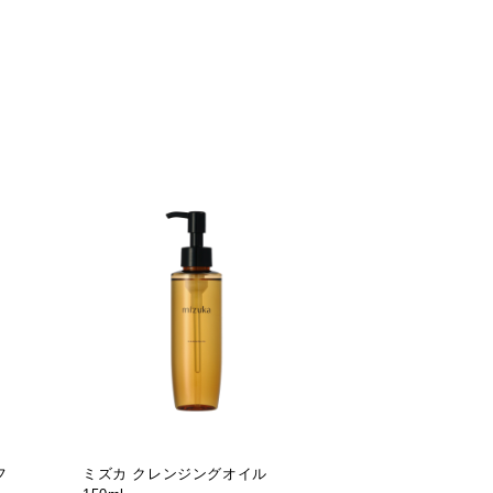
フ
ミズカ クレンジングオイル
ミズカ フォーミ