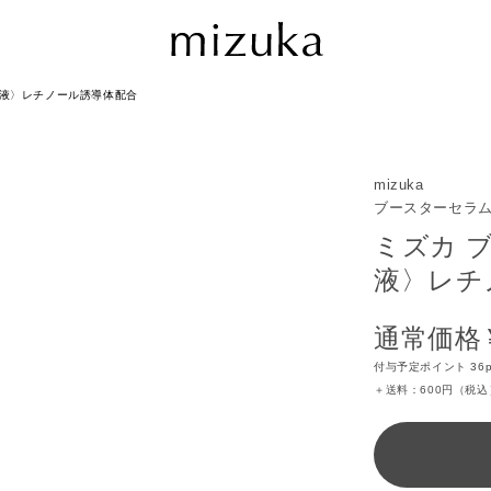
美容液〉レチノール誘導体配合
mizuka
ブースターセラム
ミズカ ブ
液〉レチ
通常価格
付与予定ポイント 36p
＋送料：600円（税込