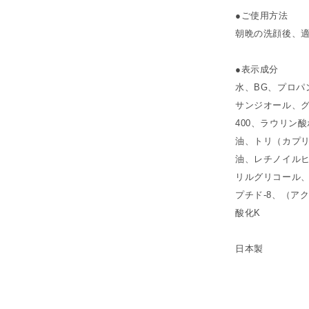
●ご使用方法
朝晩の洗顔後、
●表示成分
水、BG、プロパ
サンジオール、グ
400、ラウリン
油、トリ（カプ
油、レチノイルヒ
リルグリコール、
プチド-8、（ア
酸化K
日本製