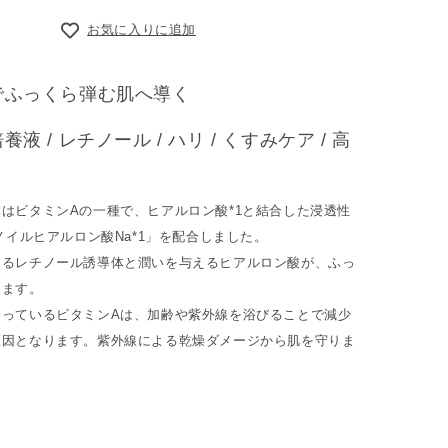
お気に入りに追加
でふっくら弾む肌へ導く
液 / レチノール / ハリ / くすみケア / 高
はビタミンAの一種で、ヒアルロン酸*1と結合した浸透性
チノイルヒアルロン酸Na*1」を配合しました。
えるレチノール誘導体と潤いを与えるヒアルロン酸が、ふっ
きます。
わっているビタミンAは、加齢や紫外線を浴びることで減少
原因となります。紫外線による乾燥ダメージから肌を守りま