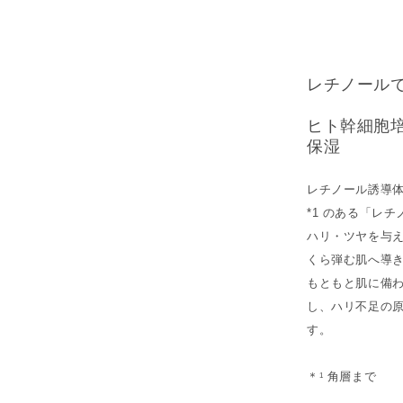
レチノール
ヒト幹細胞培養
保湿
レチノール誘導体
*1 のある「レ
ハリ・ツヤを与
くら弾む肌へ導
もともと肌に備
し、ハリ不足の
す。
＊
角層まで
1