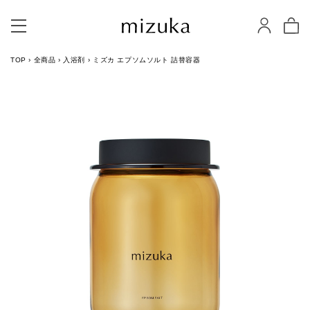
TOP
›
全商品
›
入浴剤
›
ミズカ エプソムソルト 詰替容器